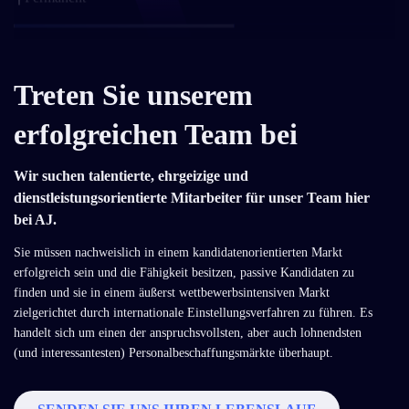
Maschinenbauingenieur
Dublin, L
Permanent
Treten Sie unserem
erfolgreichen Team bei
Electrical Engineer
Wir suchen talentierte, ehrgeizige und
London, ENG
dienstleistungsorientierte Mitarbeiter für unser Team hier
Permanent
bei AJ.
Sie müssen nachweislich in einem kandidatenorientierten Markt
Maschinenbauingenieur
erfolgreich sein und die Fähigkeit besitzen, passive Kandidaten zu
finden und sie in einem äußerst wettbewerbsintensiven Markt
London, ENG
zielgerichtet durch internationale Einstellungsverfahren zu führen. Es
Permanent
handelt sich um einen der anspruchsvollsten, aber auch lohnendsten
(und interessantesten) Personalbeschaffungsmärkte überhaupt.